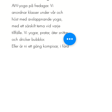
AW-yoga på fredagar. Vi
anordnar klasser under vår och
höst med avslappnande yoga,
med ett särskilt tema vid varje
tillfälle. Vi yogar, pratar, äter snittar
och dricker bubblor.
Eller är ni ett gäng kompisar, i färd
med att anordna en möhippa,
eller kollegor från jobbet som vill
ha AW med yoga & meditation?
Välkommen att kontakta mig för
information, förslag och
upplägg..