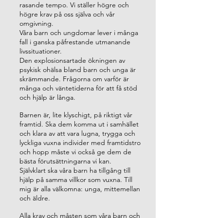
rasande tempo. Vi ställer högre och
högre krav på oss själva och vår
omgivning.
Våra barn och ungdomar lever i många
fall i ganska påfrestande utmanande
livssituationer.
Den explosionsartade ökningen av
psykisk ohälsa bland barn och unga är
skrämmande. Frågorna om varför är
många och väntetiderna för att få stöd
och hjälp är långa.
Barnen är, lite klyschigt, på riktigt vår
framtid. Ska dem komma ut i samhället
och klara av att vara lugna, trygga och
lyckliga vuxna individer med framtidstro
och hopp måste vi också ge dem de
bästa förutsättningarna vi kan.
Självklart ska våra barn ha tillgång till
hjälp på samma villkor som vuxna. Till
mig är alla välkomna: unga, mittemellan
och äldre.
Alla krav och måsten som våra barn och