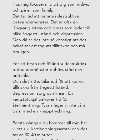
Hos mig fokuserar vi på dig som individ
och på er som familj.
Det tar tid att hamna i destruktiva
beteendemönster. Det är ofta en
långvarig stress och press som leder till
olika ångesttillstånd och depression.
Och då är det inte så konstigt att det
också tar ett tag att tillfriskna och må
bra igen.
För att bryta och förändra destruktiva
beteendemönster behövs stöd och
omtanke.
Och det krävs tålamod för att kunna
tillfriskna från ångesttillstånd,
depression, sorg och kriser. En
kantstött själ behöver tid för
återhämtning. Tyvärr lagar vi inte våra
barn med en knapptryckning.
Första gången du kommer till mig har
vi ett s.k. kartläggningssamtal och det
tar ca 30–40 minuter.