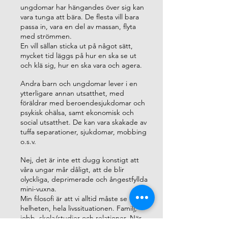
ungdomar har hängandes över sig kan
vara tunga att bära. De flesta vill bara
passa in, vara en del av massan, flyta
med strömmen.
En vill sällan sticka ut på något sätt,
mycket tid läggs på hur en ska se ut
och klä sig, hur en ska vara och agera.
Andra barn och ungdomar lever i en
ytterligare annan utsatthet, med
föräldrar med beroendesjukdomar och
psykisk ohälsa, samt ekonomisk och
social utsatthet. De kan vara skakade av
tuffa separationer, sjukdomar, mobbing
o.s.v.
Nej, det är inte ett dugg konstigt att
våra ungar mår dåligt, att de blir
olyckliga, deprimerade och ångestfyllda
mini-vuxna.
Min filosofi är att vi alltid måste se
helheten, hela livssituationen. Familj,
jobb, skola/studier och relationer. När
en familjemedlem drabbas och lider av