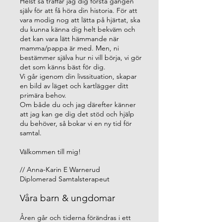
Helst så träffar jag dig första gången
själv för att få höra din historia. För att
vara modig nog att lätta på hjärtat, ska
du kunna känna dig helt bekväm och
det kan vara lätt hämmande när
mamma/pappa är med. Men, ni
bestämmer själva hur ni vill börja, vi gör
det som känns bäst för dig.
Vi går igenom din livssituation, skapar
en bild av läget och kartlägger ditt
primära behov.
Om både du och jag därefter känner
att jag kan ge dig det stöd och hjälp
du behöver, så bokar vi en ny tid för
samtal.
Välkommen till mig!
// Anna-Karin E Warnerud
Diplomerad Samtalsterapeut
Våra barn & ungdomar
Åren går och tiderna förändras i ett