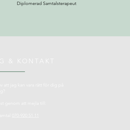
Diplomerad Samtalsterapeut
G & KONTAKT
v att jag kan vara rätt för dig på
ng?
t genom att mejla till:
e
samtal
070-920 51 11