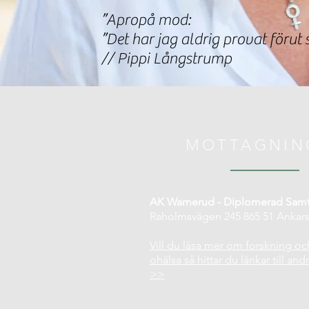
”Apropå mod:
”Det har jag aldrig provat förut s
// Pippi Långstrump
MOTTAGNIN
AK Warnerud - Diplomerad Samt
Raholmsvägen 245 865 51 Ankars
Vill du läsa mer om forskning och
ohälsa så hittar du länkar till and
>>