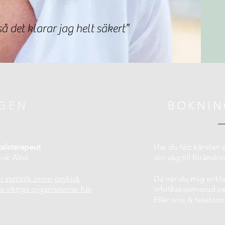
å det klarar jag helt säkert”
GEN
BOKNIN
alsterapeut
Har du fått känslan a
vik Alnö
din väg till förändri
 statistik inom psykisk
Då når du mig enklas
ra viktiga organistioner här
info@akwarnerud.s
Eller sms & telefon